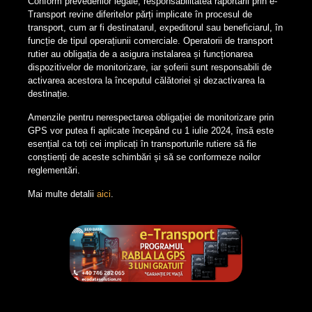
Conform prevederilor legale, responsabilitatea raportării prin e-
Transport revine diferitelor părți implicate în procesul de
transport, cum ar fi destinatarul, expeditorul sau beneficiarul, în
funcție de tipul operațiunii comerciale. Operatorii de transport
rutier au obligația de a asigura instalarea și funcționarea
dispozitivelor de monitorizare, iar șoferii sunt responsabili de
activarea acestora la începutul călătoriei și dezactivarea la
destinație.
Amenzile pentru nerespectarea obligației de monitorizare prin
GPS vor putea fi aplicate începând cu 1 iulie 2024, însă este
esențial ca toți cei implicați în transporturile rutiere să fie
conștienți de aceste schimbări și să se conformeze noilor
reglementări.
Mai multe detalii
aici
.