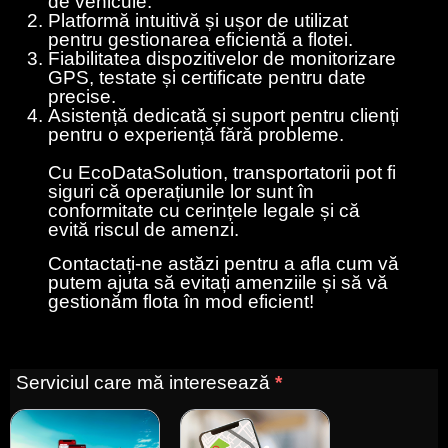
de vehicule.
Platformă intuitivă și ușor de utilizat
pentru gestionarea eficientă a flotei.
Fiabilitatea dispozitivelor de monitorizare
GPS, testate și certificate pentru date
precise.
Asistență dedicată și suport pentru clienți
pentru o experiență fără probleme.
Cu EcoDataSolution, transportatorii pot fi
siguri că operațiunile lor sunt în
conformitate cu cerințele legale și că
evită riscul de amenzi.
Contactați-ne astăzi pentru a afla cum vă
putem ajuta să evitați amenziile și să vă
gestionăm flota în mod eficient!
Contactați-
Serviciul care mă interesează
*
ne