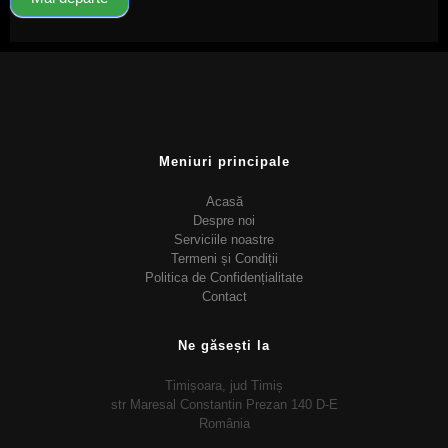
Meniuri principale
Acasă
Despre noi
Serviciile noastre
Termeni și Condiții
Politica de Confidențialitate
Contact
Ne găsești la
Timișoara, jud Timiș
str Maresal Constantin Prezan 140 D-E
România